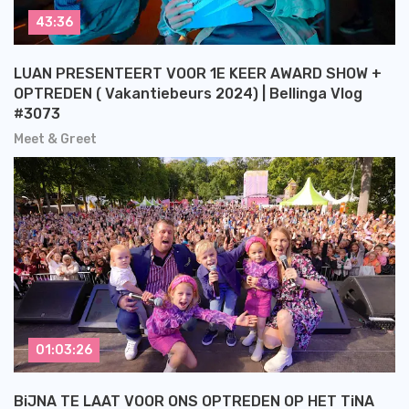
43:36
LUAN PRESENTEERT VOOR 1E KEER AWARD SHOW +
OPTREDEN ( Vakantiebeurs 2024) | Bellinga Vlog
#3073
Meet & Greet
01:03:26
BiJNA TE LAAT VOOR ONS OPTREDEN OP HET TiNA