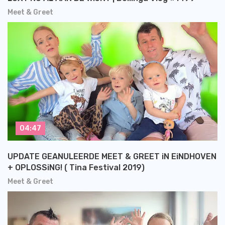
Meet & Greet
04:47
UPDATE GEANULEERDE MEET & GREET iN EiNDHOVEN
+ OPLOSSiNG! ( Tina Festival 2019)
Meet & Greet