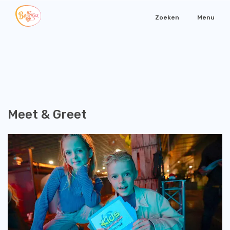
Zoeken
Menu
Meet & Greet