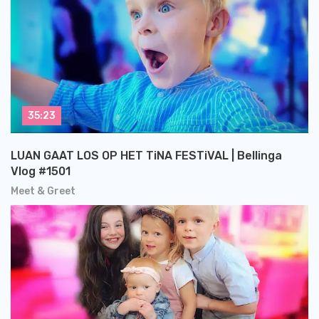
35:23
LUAN GAAT LOS OP HET TiNA FESTiVAL | Bellinga
Vlog #1501
Meet & Greet