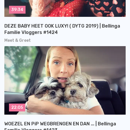
39:34
DEZE BABY HEET OOK LUXY! ( DYTG 2019) | Bellinga
Familie Vloggers #1424
Meet & Greet
22:05
WOEZEL EN PiP WEGBRENGEN EN DAN ... | Bellinga