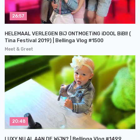
26:57
HELEMAAL VERLEGEN BiJ ONTMOETiNG iDOOL BiBI! (
Tina Festival 2019) | Bellinga Vlog #1500
Meet & Greet
20:48
LUXY NU AL AAN DE WiJN? | Bellinga Vlog #1499