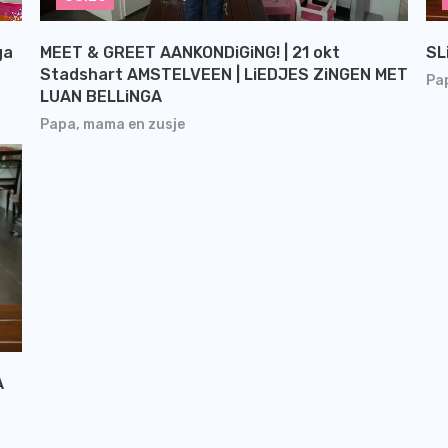
ga
MEET & GREET AANKONDiGiNG! | 21 okt
SL
Stadshart AMSTELVEEN | LiEDJES ZiNGEN MET
Pa
LUAN BELLiNGA
Papa, mama en zusje
A