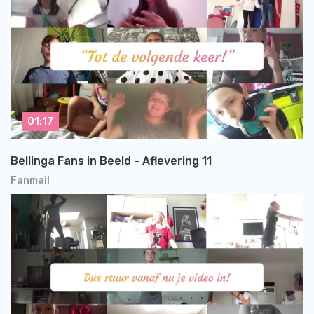
01:17
Bellinga Fans in Beeld - Aflevering 11
Fanmail