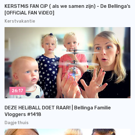
KERSTMiS FAN CiP ( als we samen zijn) - De Bellinga’s
[OFFiCiAL FAN ViDEO]
Kerstvakantie
26:17
DEZE HELiBALL DOET RAAR! | Bellinga Familie
Vloggers #1418
Dagje thuis