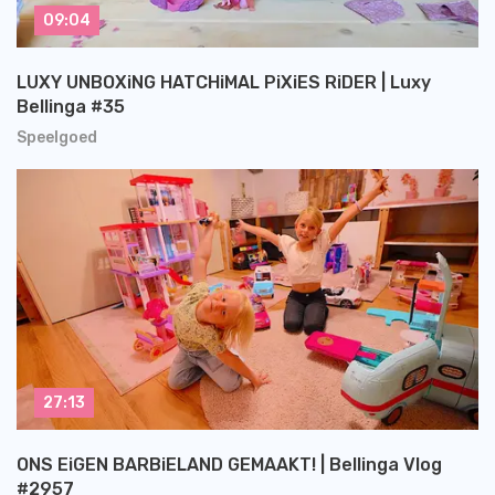
09:04
LUXY UNBOXiNG HATCHiMAL PiXiES RiDER | Luxy
Bellinga #35
Speelgoed
27:13
ONS EiGEN BARBiELAND GEMAAKT! | Bellinga Vlog
#2957