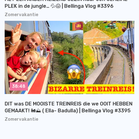
PLEK in de jungle… 💦😱 | Bellinga Vlog #3396
Zomervakantie
38:48
DIT was DE MOOISTE TREINREIS die we OOIT HEBBEN
GEMAAKT! 🚂⛰️ ( Ella- Badulla) | Bellinga Vlog #3395
Zomervakantie