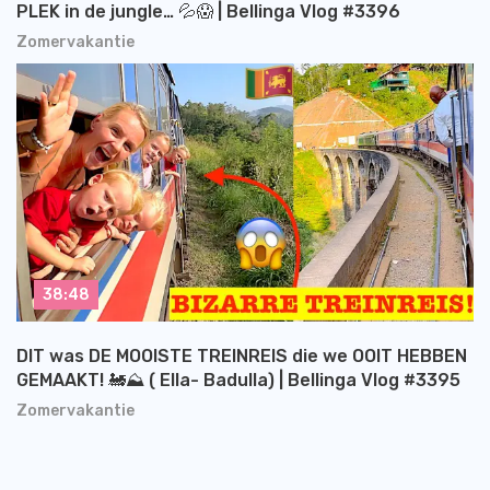
PLEK in de jungle… 💦😱 | Bellinga Vlog #3396
Zomervakantie
38:48
DIT was DE MOOISTE TREINREIS die we OOIT HEBBEN
GEMAAKT! 🚂⛰️ ( Ella- Badulla) | Bellinga Vlog #3395
Zomervakantie