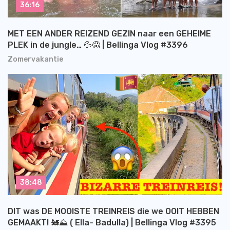
36:16
MET EEN ANDER REIZEND GEZIN naar een GEHEIME
PLEK in de jungle… 💦😱 | Bellinga Vlog #3396
Zomervakantie
38:48
DIT was DE MOOISTE TREINREIS die we OOIT HEBBEN
GEMAAKT! 🚂⛰️ ( Ella- Badulla) | Bellinga Vlog #3395