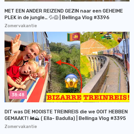
MET EEN ANDER REIZEND GEZIN naar een GEHEIME
PLEK in de jungle… 💦😱 | Bellinga Vlog #3396
Zomervakantie
38:48
DIT was DE MOOISTE TREINREIS die we OOIT HEBBEN
GEMAAKT! 🚂⛰️ ( Ella- Badulla) | Bellinga Vlog #3395
Zomervakantie