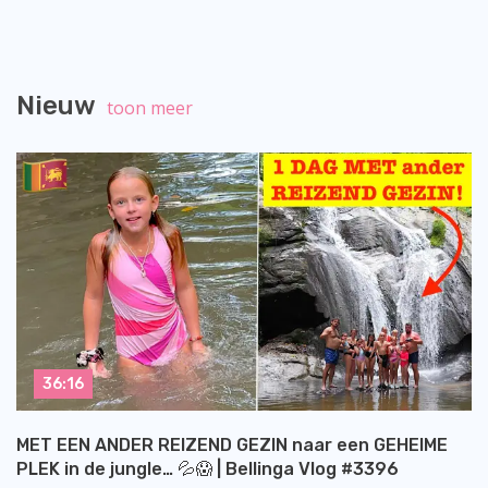
Nieuw
toon meer
36:16
MET EEN ANDER REIZEND GEZIN naar een GEHEIME
PLEK in de jungle… 💦😱 | Bellinga Vlog #3396