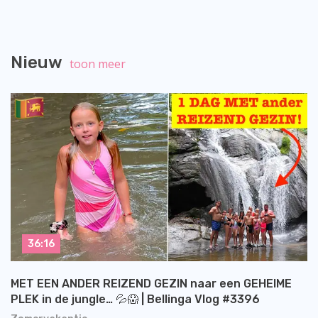
Nieuw
toon meer
36:16
MET EEN ANDER REIZEND GEZIN naar een GEHEIME
PLEK in de jungle… 💦😱 | Bellinga Vlog #3396