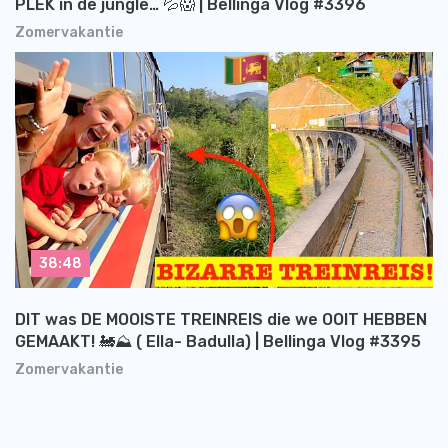
PLEK in de jungle… 💦😱 | Bellinga Vlog #3396
Zomervakantie
38:48
DIT was DE MOOISTE TREINREIS die we OOIT HEBBEN
GEMAAKT! 🚂⛰️ ( Ella- Badulla) | Bellinga Vlog #3395
Zomervakantie