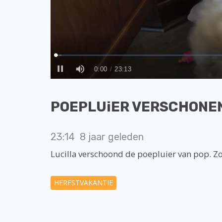
POEPLUiER VERSCHONEN |
23:14
8 jaar geleden
Lucilla verschoond de poepluier van pop. Zo w
HERFSTVAKANTIE