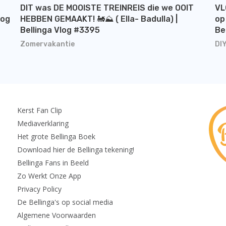
DIT was DE MOOISTE TREINREIS die we OOIT
VL
log
HEBBEN GEMAAKT! 🚂⛰️ ( Ella- Badulla) |
op
Bellinga Vlog #3395
Be
Zomervakantie
DI
Kerst Fan Clip
Mediaverklaring
Het grote Bellinga Boek
Download hier de Bellinga tekening!
Bellinga Fans in Beeld
Zo Werkt Onze App
Privacy Policy
De Bellinga's op social media
Algemene Voorwaarden