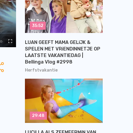
35:52
LUAN GEEFT MAMA GELiJK &
SPELEN MET VRiENDINNETJE OP
LAATSTE VAKANTIEDAG |
Bellinga Vlog #2998
Herfstvakantie
29:48
LUCiLLA ALS ZEEMEERMiN VAN