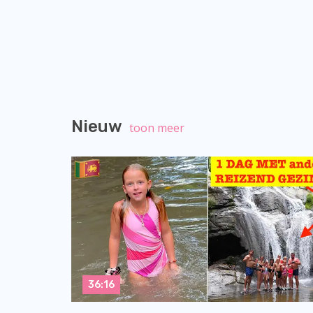
Nieuw
toon meer
36:16