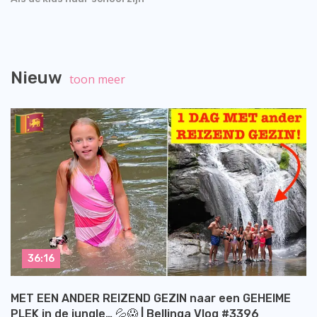
Nieuw
toon meer
36:16
MET EEN ANDER REIZEND GEZIN naar een GEHEIME
PLEK in de jungle… 💦😱 | Bellinga Vlog #3396