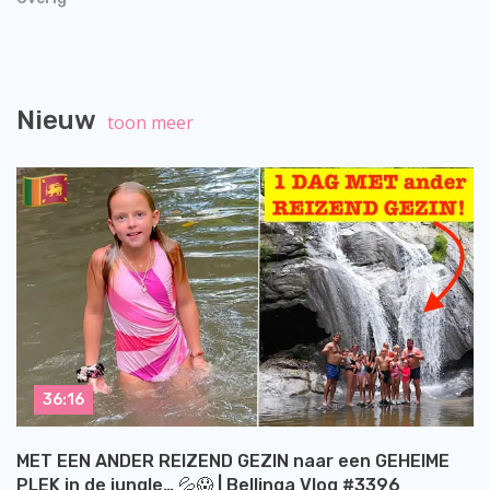
Nieuw
toon meer
36:16
MET EEN ANDER REIZEND GEZIN naar een GEHEIME
PLEK in de jungle… 💦😱 | Bellinga Vlog #3396