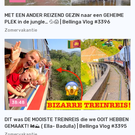
MET EEN ANDER REIZEND GEZIN naar een GEHEIME
PLEK in de jungle… 💦😱 | Bellinga Vlog #3396
Zomervakantie
38:48
DIT was DE MOOISTE TREINREIS die we OOIT HEBBEN
GEMAAKT! 🚂⛰️ ( Ella- Badulla) | Bellinga Vlog #3395
Zomervakantie