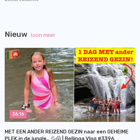
Nieuw
toon meer
36:16
MET EEN ANDER REIZEND GEZIN naar een GEHEIME
PLEK in de jungle… 💦😱 | Bellinga Vlog #3396