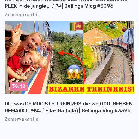
PLEK in de jungle… 💦😱 | Bellinga Vlog #3396
Zomervakantie
38:48
DIT was DE MOOISTE TREINREIS die we OOIT HEBBEN
GEMAAKT! 🚂⛰️ ( Ella- Badulla) | Bellinga Vlog #3395
Zomervakantie