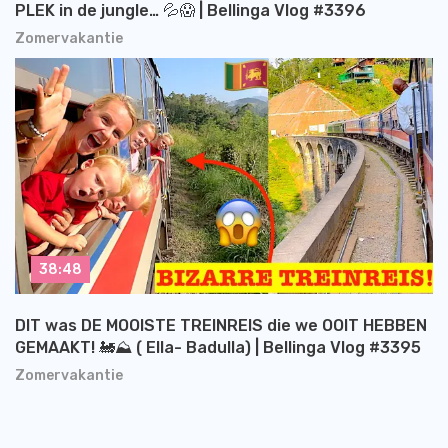
PLEK in de jungle… 💦😱 | Bellinga Vlog #3396
Zomervakantie
38:48
DIT was DE MOOISTE TREINREIS die we OOIT HEBBEN
GEMAAKT! 🚂⛰️ ( Ella- Badulla) | Bellinga Vlog #3395
Zomervakantie