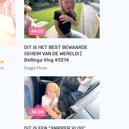
44:03
DiT iS HET BEST BEWAARDE
GEHEiM VAN DE WERELD! |
Bellinga Vlog #3214
Dagje thuis
38:08
DiT iS EEN "SNiPPER VLOG"