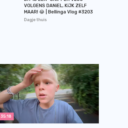
VOLGENS DANiEL, KiJK ZELF
MAAR! 😂 | Bellinga Vlog #3203
Dagje thuis
35:18