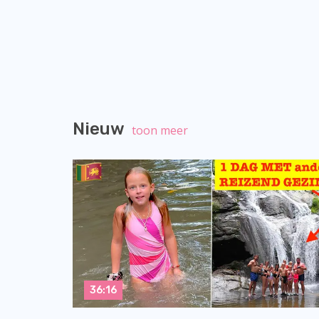
Nieuw
toon meer
36:16