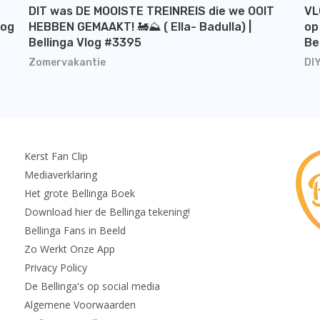
DIT was DE MOOISTE TREINREIS die we OOIT
VL
log
HEBBEN GEMAAKT! 🚂⛰️ ( Ella- Badulla) |
op
Bellinga Vlog #3395
Be
Zomervakantie
DI
Kerst Fan Clip
Mediaverklaring
Het grote Bellinga Boek
Download hier de Bellinga tekening!
Bellinga Fans in Beeld
Zo Werkt Onze App
Privacy Policy
De Bellinga's op social media
Algemene Voorwaarden