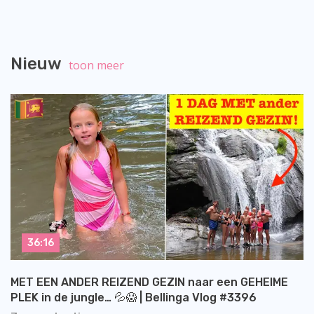
Nieuw
toon meer
36:16
MET EEN ANDER REIZEND GEZIN naar een GEHEIME
PLEK in de jungle… 💦😱 | Bellinga Vlog #3396