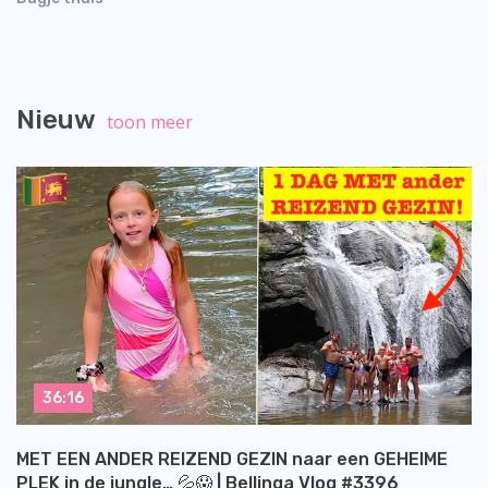
Nieuw
toon meer
36:16
MET EEN ANDER REIZEND GEZIN naar een GEHEIME
PLEK in de jungle… 💦😱 | Bellinga Vlog #3396