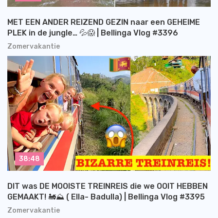
MET EEN ANDER REIZEND GEZIN naar een GEHEIME
PLEK in de jungle… 💦😱 | Bellinga Vlog #3396
Zomervakantie
38:48
DIT was DE MOOISTE TREINREIS die we OOIT HEBBEN
GEMAAKT! 🚂⛰️ ( Ella- Badulla) | Bellinga Vlog #3395
Zomervakantie