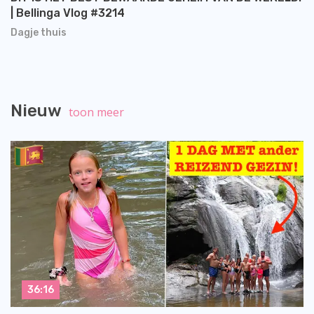
| Bellinga Vlog #3214
Dagje thuis
Nieuw
toon meer
36:16