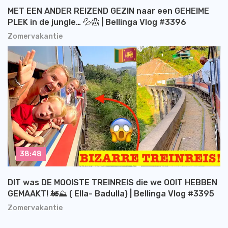
MET EEN ANDER REIZEND GEZIN naar een GEHEIME
PLEK in de jungle… 💦😱 | Bellinga Vlog #3396
Zomervakantie
38:48
DIT was DE MOOISTE TREINREIS die we OOIT HEBBEN
GEMAAKT! 🚂⛰️ ( Ella- Badulla) | Bellinga Vlog #3395
Zomervakantie