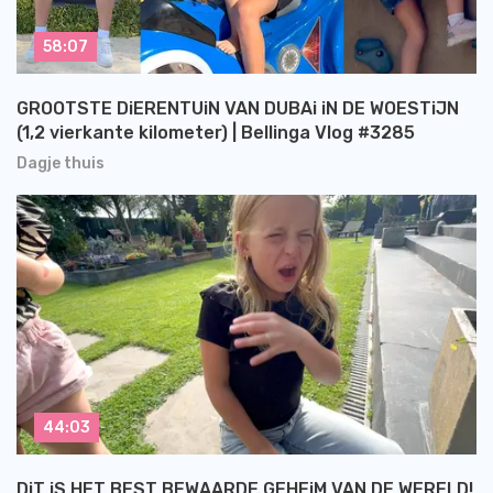
58:07
GROOTSTE DiERENTUiN VAN DUBAi iN DE WOESTiJN
(1,2 vierkante kilometer) | Bellinga Vlog #3285
Dagje thuis
44:03
DiT iS HET BEST BEWAARDE GEHEiM VAN DE WERELD!