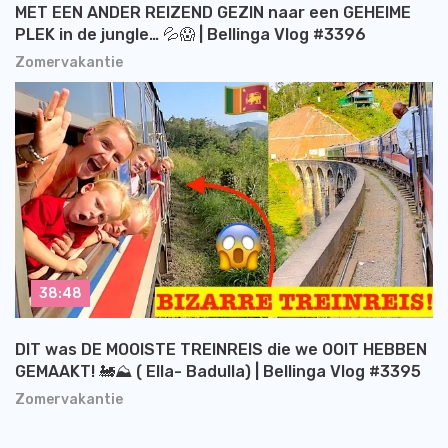
MET EEN ANDER REIZEND GEZIN naar een GEHEIME
PLEK in de jungle… 💦😱 | Bellinga Vlog #3396
Zomervakantie
38:48
DIT was DE MOOISTE TREINREIS die we OOIT HEBBEN
GEMAAKT! 🚂⛰️ ( Ella- Badulla) | Bellinga Vlog #3395
Zomervakantie