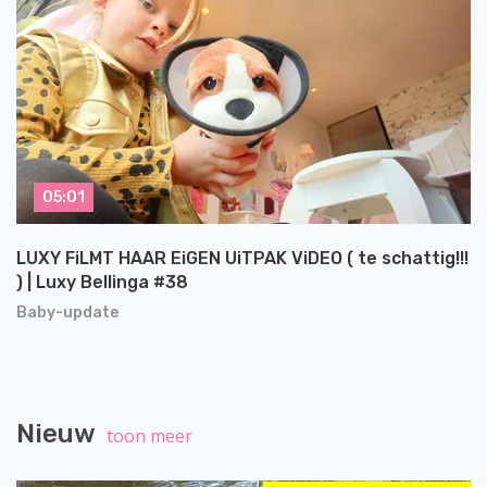
05:01
LUXY FiLMT HAAR EiGEN UiTPAK ViDEO ( te schattig!!!
) | Luxy Bellinga #38
Baby-update
Nieuw
toon meer