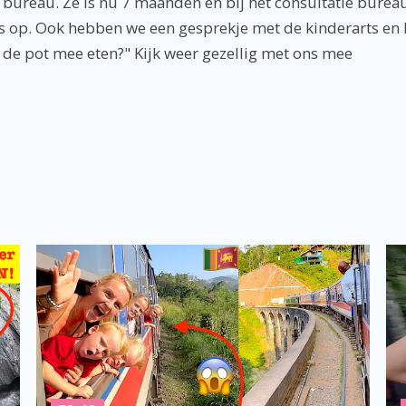
 bureau. Ze is nu 7 maanden en bij het consultatie burea
les op. Ook hebben we een gesprekje met de kinderarts en
et de pot mee eten?" Kijk weer gezellig met ons mee