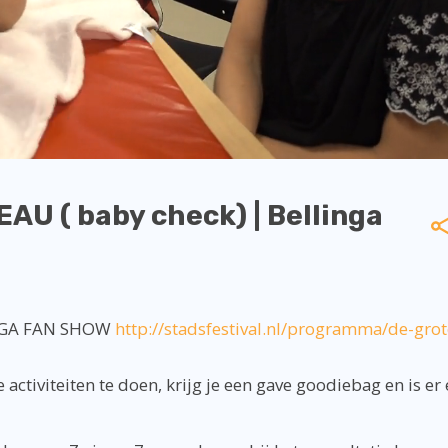
U ( baby check) | Bellinga
LiNGA FAN SHOW
http://stadsfestival.nl/programma/de-grot
activiteiten te doen, krijg je een gave goodiebag en is er