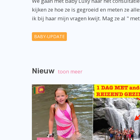
We gaan met baby Luxy naar het consultatie
kijken ze hoe ze is gegroeid en meten ze al
ik bij haar mijn vragen kwijt. Mag ze al " m
BABY-UPDATE
Nieuw
toon meer