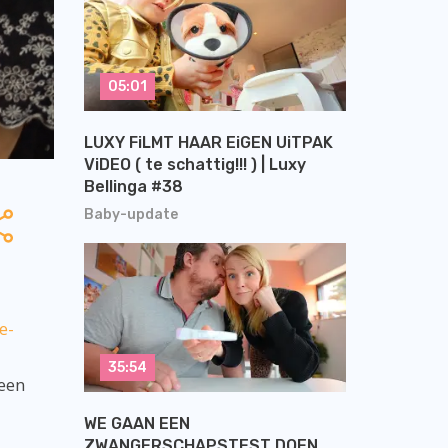
05:01
LUXY FiLMT HAAR EiGEN UiTPAK
ViDEO ( te schattig!!! ) | Luxy
Bellinga #38
Baby-update
e-
35:54
 een
WE GAAN EEN
ZWANGERSCHAPSTEST DOEN,