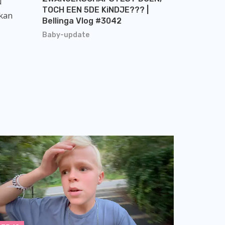
u
TOCH EEN 5DE KiNDJE??? |
 kan
Bellinga Vlog #3042
Baby-update