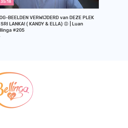
35:18
OG-BEELDEN VERWIJDERD van DEZE PLEK
 SRI LANKA! ( KANDY & ELLA) 😡 | Luan
llinga #205
Y