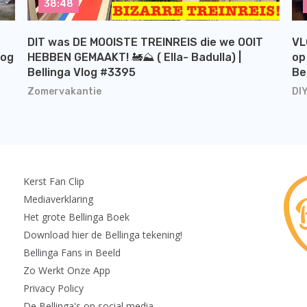
38:48
DIT was DE MOOISTE TREINREIS die we OOIT
VL
log
HEBBEN GEMAAKT! 🚂⛰️ ( Ella- Badulla) |
op
Bellinga Vlog #3395
Be
Zomervakantie
DI
Kerst Fan Clip
Mediaverklaring
Het grote Bellinga Boek
Download hier de Bellinga tekening!
Bellinga Fans in Beeld
Zo Werkt Onze App
Privacy Policy
De Bellinga's op social media