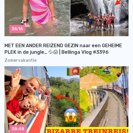
36:16
MET EEN ANDER REIZEND GEZIN naar een GEHEIME
PLEK in de jungle… 💦😱 | Bellinga Vlog #3396
Zomervakantie
38:48