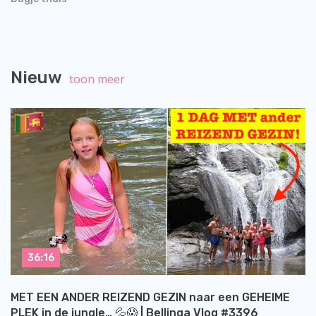
Nieuw
toon meer
36:16
MET EEN ANDER REIZEND GEZIN naar een GEHEIME
PLEK in de jungle… 💦😱 | Bellinga Vlog #3396