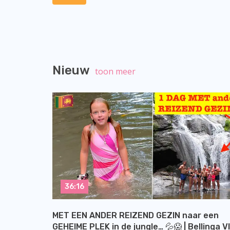
Nieuw
toon meer
36:16
MET EEN ANDER REIZEND GEZIN naar een
GEHEIME PLEK in de jungle… 💦😱 | Bellinga V