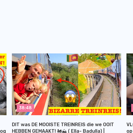
38:48
DIT was DE MOOISTE TREINREIS die we OOIT
VL
log
HEBBEN GEMAAKT! 🚂⛰️ ( Ella- Badulla) |
op