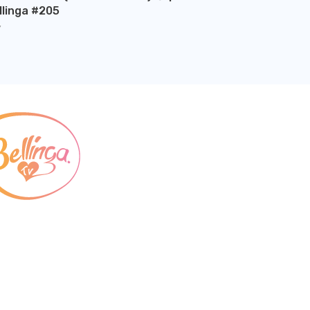
llinga #205
Y