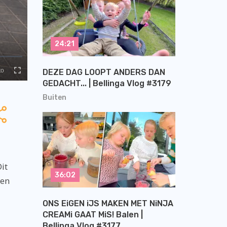
24:21
DEZE DAG LOOPT ANDERS DAN
GEDACHT... | Bellinga Vlog #3179
Buiten
it
36:02
den
ONS EiGEN iJS MAKEN MET NiNJA
CREAMi GAAT MiS! Balen |
Bellinga Vlog #3177