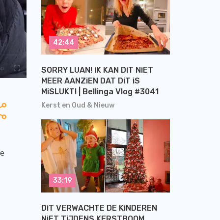
42:44
SORRY LUAN! iK KAN DiT NiET
MEER AANZiEN DAT DiT iS
MiSLUKT! | Bellinga Vlog #3041
Kerst en Oud & Nieuw
je
33:19
DiT VERWACHTE DE KiNDEREN
NiET TiJDENS KERSTBOOM