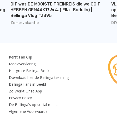
DIT was DE MOOISTE TREINREIS die we OOIT
VL
log
HEBBEN GEMAAKT! 🚂⛰️ ( Ella- Badulla) |
op
Bellinga Vlog #3395
Be
Zomervakantie
DI
Kerst Fan Clip
Mediaverklaring
Het grote Bellinga Boek
Download hier de Bellinga tekening!
Bellinga Fans in Beeld
Zo Werkt Onze App
Privacy Policy
De Bellinga's op social media
Algemene Voorwaarden