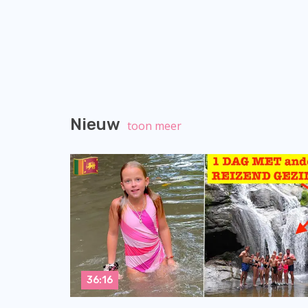
Nieuw
toon meer
36:16