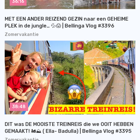
36:16
MET EEN ANDER REIZEND GEZIN naar een GEHEIME
PLEK in de jungle… 💦😱 | Bellinga Vlog #3396
Zomervakantie
38:48
DIT was DE MOOISTE TREINREIS die we OOIT HEBBEN
GEMAAKT! 🚂⛰️ ( Ella- Badulla) | Bellinga Vlog #3395
Zomervakantie