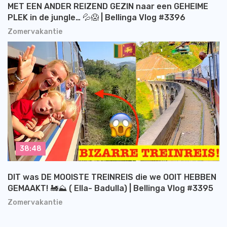
MET EEN ANDER REIZEND GEZIN naar een GEHEIME
PLEK in de jungle… 💦😱 | Bellinga Vlog #3396
Zomervakantie
38:48
DIT was DE MOOISTE TREINREIS die we OOIT HEBBEN
GEMAAKT! 🚂⛰️ ( Ella- Badulla) | Bellinga Vlog #3395
Zomervakantie