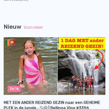
Nieuw
toon meer
36:16
MET EEN ANDER REIZEND GEZIN naar een GEHEIME
PLEK in de jungle… 💦😱 | Bellinga Vlog #3396