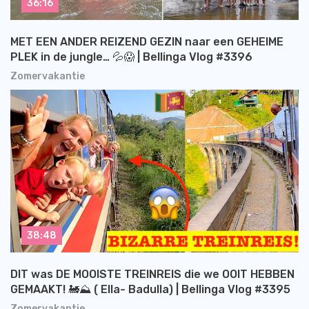
36:16
MET EEN ANDER REIZEND GEZIN naar een GEHEIME
PLEK in de jungle… 💦😱 | Bellinga Vlog #3396
Zomervakantie
38:48
DIT was DE MOOISTE TREINREIS die we OOIT HEBBEN
GEMAAKT! 🚂⛰️ ( Ella- Badulla) | Bellinga Vlog #3395
Zomervakantie