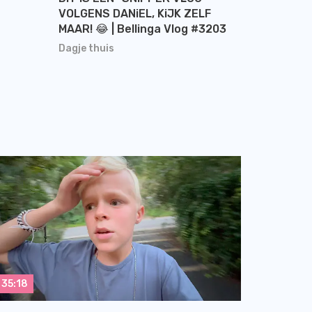
VOLGENS DANiEL, KiJK ZELF
MAAR! 😂 | Bellinga Vlog #3203
Dagje thuis
35:18