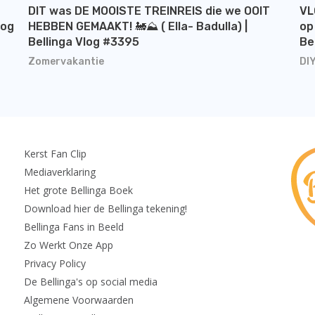
DIT was DE MOOISTE TREINREIS die we OOIT
VL
log
HEBBEN GEMAAKT! 🚂⛰️ ( Ella- Badulla) |
op
Bellinga Vlog #3395
Be
Zomervakantie
DI
Kerst Fan Clip
Mediaverklaring
Het grote Bellinga Boek
Download hier de Bellinga tekening!
Bellinga Fans in Beeld
Zo Werkt Onze App
Privacy Policy
De Bellinga's op social media
Algemene Voorwaarden