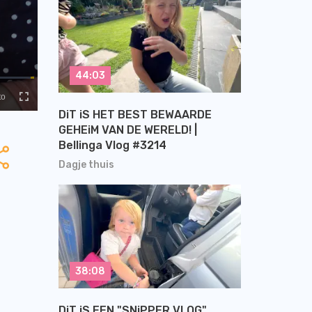
44:03
DiT iS HET BEST BEWAARDE
GEHEiM VAN DE WERELD! |
Bellinga Vlog #3214
Dagje thuis
38:08
DiT iS EEN "SNiPPER VLOG"