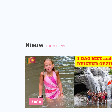
Nieuw
toon meer
36:16