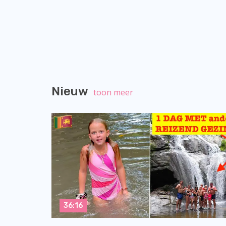
Nieuw
toon meer
36:16