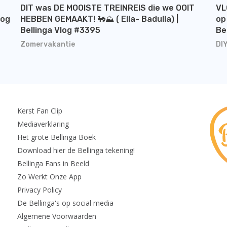
DIT was DE MOOISTE TREINREIS die we OOIT
VL
log
HEBBEN GEMAAKT! 🚂⛰️ ( Ella- Badulla) |
op
Bellinga Vlog #3395
Be
Zomervakantie
DI
Kerst Fan Clip
Mediaverklaring
Het grote Bellinga Boek
Download hier de Bellinga tekening!
Bellinga Fans in Beeld
Zo Werkt Onze App
Privacy Policy
De Bellinga's op social media
Algemene Voorwaarden