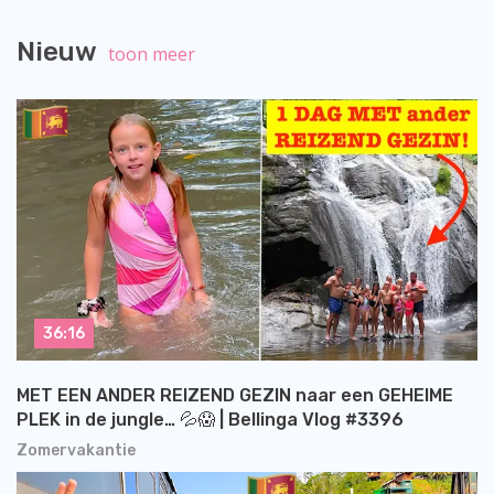
Nieuw
toon meer
36:16
MET EEN ANDER REIZEND GEZIN naar een GEHEIME
PLEK in de jungle… 💦😱 | Bellinga Vlog #3396
Zomervakantie