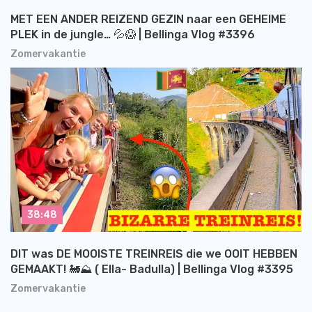
MET EEN ANDER REIZEND GEZIN naar een GEHEIME
PLEK in de jungle… 💦😱 | Bellinga Vlog #3396
Zomervakantie
38:48
DIT was DE MOOISTE TREINREIS die we OOIT HEBBEN
GEMAAKT! 🚂⛰️ ( Ella- Badulla) | Bellinga Vlog #3395
Zomervakantie