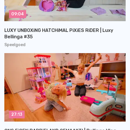
09:04
LUXY UNBOXiNG HATCHiMAL PiXiES RiDER | Luxy
Bellinga #35
Speelgoed
27:13