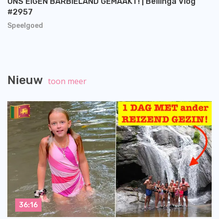
ONS EiGEN BARBiELAND GEMAAKT! | Bellinga Vlog
#2957
Speelgoed
Nieuw
toon meer
36:16