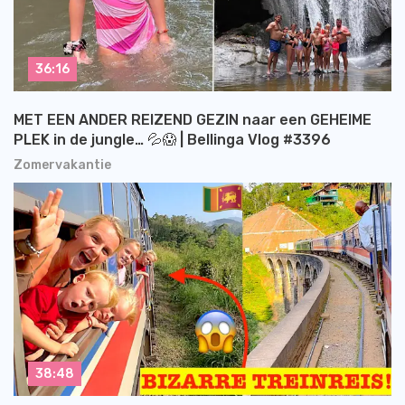
36:16
MET EEN ANDER REIZEND GEZIN naar een GEHEIME
PLEK in de jungle… 💦😱 | Bellinga Vlog #3396
Zomervakantie
38:48