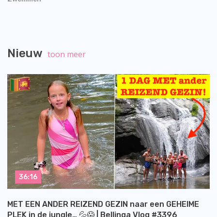
Nieuw
toon meer
36:16
MET EEN ANDER REIZEND GEZIN naar een GEHEIME
PLEK in de jungle… 💦😱 | Bellinga Vlog #3396