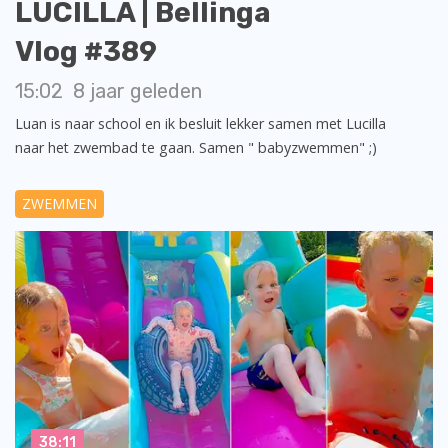
LUCILLA | Bellinga
Vlog #389
15:02
8 jaar geleden
Luan is naar school en ik besluit lekker samen met Lucilla
naar het zwembad te gaan. Samen " babyzwemmen" ;)
ZWEMMEN
38:11