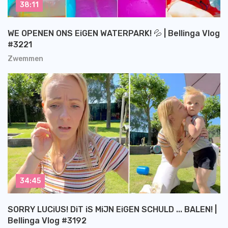
38:11
WE OPENEN ONS EiGEN WATERPARK! 💦 | Bellinga Vlog
#3221
Zwemmen
34:45
SORRY LUCiUS! DiT iS MiJN EiGEN SCHULD ... BALEN! |
Bellinga Vlog #3192