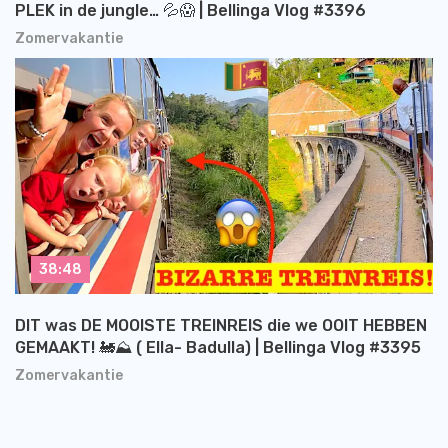
PLEK in de jungle… 💦😱 | Bellinga Vlog #3396
Zomervakantie
38:48
DIT was DE MOOISTE TREINREIS die we OOIT HEBBEN
GEMAAKT! 🚂⛰️ ( Ella- Badulla) | Bellinga Vlog #3395
Zomervakantie