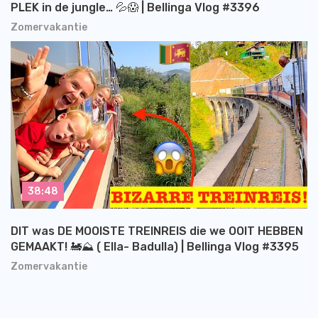
PLEK in de jungle… 💦😱 | Bellinga Vlog #3396
Zomervakantie
38:48
DIT was DE MOOISTE TREINREIS die we OOIT HEBBEN
GEMAAKT! 🚂⛰️ ( Ella- Badulla) | Bellinga Vlog #3395
Zomervakantie