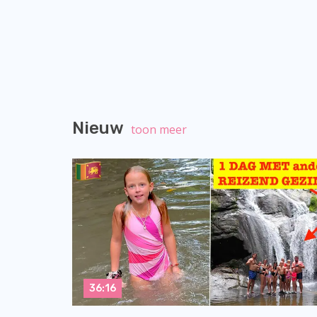
Nieuw
toon meer
36:16