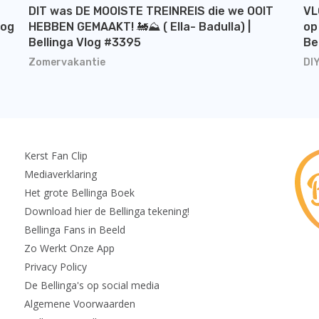
DIT was DE MOOISTE TREINREIS die we OOIT
VL
log
HEBBEN GEMAAKT! 🚂⛰️ ( Ella- Badulla) |
op
Bellinga Vlog #3395
Be
Zomervakantie
DI
Kerst Fan Clip
Mediaverklaring
Het grote Bellinga Boek
Download hier de Bellinga tekening!
Bellinga Fans in Beeld
Zo Werkt Onze App
Privacy Policy
De Bellinga's op social media
Algemene Voorwaarden