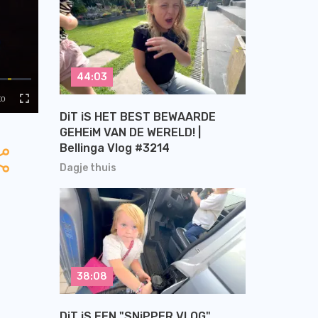
44:03
DiT iS HET BEST BEWAARDE
GEHEiM VAN DE WERELD! |
Bellinga Vlog #3214
Dagje thuis
38:08
DiT iS EEN "SNiPPER VLOG"