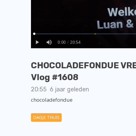
CHOCOLADEFONDUE VRESE
Vlog #1608
20:55
6 jaar geleden
chocoladefondue
DAGJE THUIS