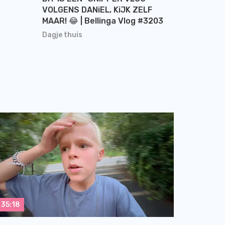
VOLGENS DANiEL, KiJK ZELF
MAAR! 😂 | Bellinga Vlog #3203
Dagje thuis
35:18