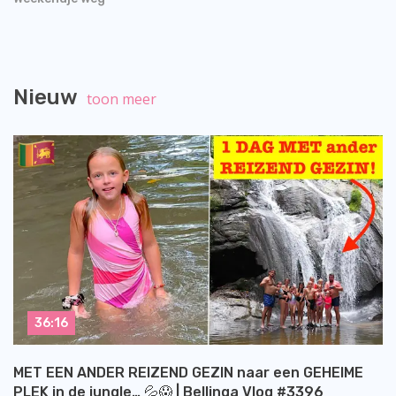
Nieuw
toon meer
36:16
MET EEN ANDER REIZEND GEZIN naar een GEHEIME
PLEK in de jungle… 💦😱 | Bellinga Vlog #3396