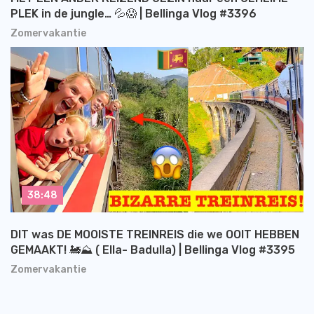
PLEK in de jungle… 💦😱 | Bellinga Vlog #3396
Zomervakantie
38:48
DIT was DE MOOISTE TREINREIS die we OOIT HEBBEN
GEMAAKT! 🚂⛰️ ( Ella- Badulla) | Bellinga Vlog #3395
Zomervakantie