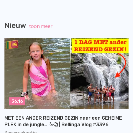
Nieuw
toon meer
36:16
MET EEN ANDER REIZEND GEZIN naar een GEHEIME
PLEK in de jungle… 💦😱 | Bellinga Vlog #3396
Zomervakantie