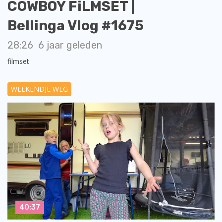
COWBOY FiLMSET |
Bellinga Vlog #1675
28:26
6 jaar geleden
filmset
WEEKENDJE WEG
40:37