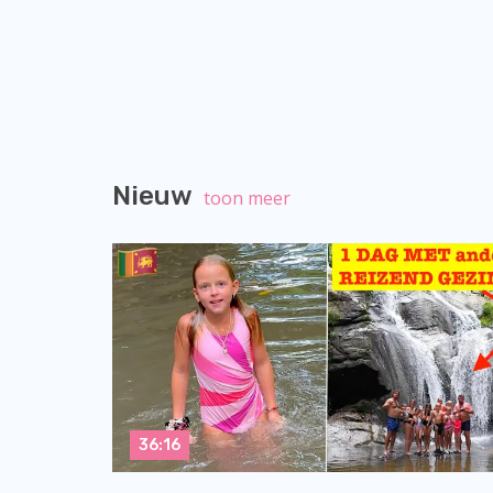
Nieuw
toon meer
36:16