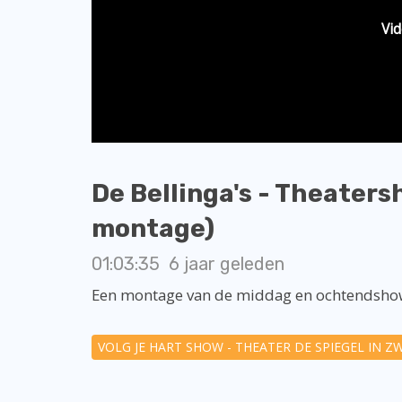
Vid
De Bellinga's - Theaters
montage)
01:03:35
6 jaar geleden
Een montage van de middag en ochtendshow 
VOLG JE HART SHOW - THEATER DE SPIEGEL IN Z