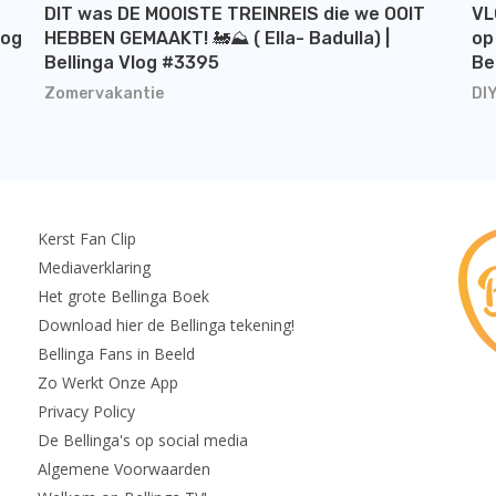
DIT was DE MOOISTE TREINREIS die we OOIT
VL
log
HEBBEN GEMAAKT! 🚂⛰️ ( Ella- Badulla) |
op
Bellinga Vlog #3395
Be
Zomervakantie
DI
Kerst Fan Clip
Mediaverklaring
Het grote Bellinga Boek
Download hier de Bellinga tekening!
Bellinga Fans in Beeld
Zo Werkt Onze App
Privacy Policy
De Bellinga's op social media
Algemene Voorwaarden