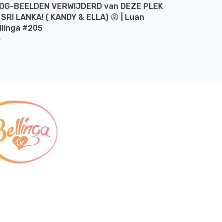
OG-BEELDEN VERWIJDERD van DEZE PLEK
 SRI LANKA! ( KANDY & ELLA) 😡 | Luan
llinga #205
Y