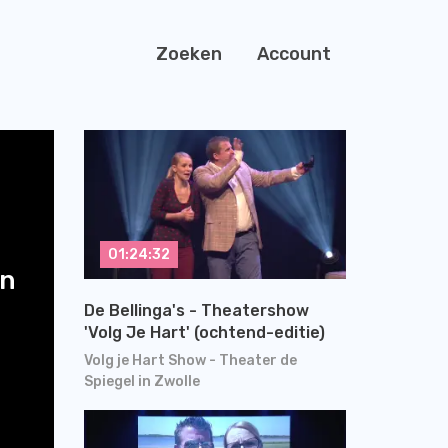
Zoeken
Account
01:24:32
an
De Bellinga's - Theatershow
'Volg Je Hart' (ochtend-editie)
Volg je Hart Show - Theater de
Spiegel in Zwolle