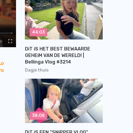
44:03
DiT iS HET BEST BEWAARDE
GEHEiM VAN DE WERELD! |
Bellinga Vlog #3214
Dagje thuis
38:08
DiT iS EEN "SNiPPER VLOG"