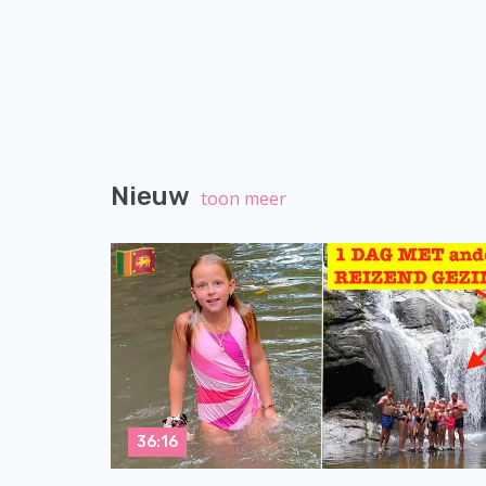
Nieuw
toon meer
36:16