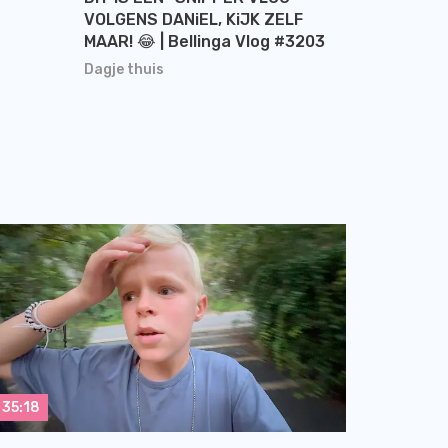
VOLGENS DANiEL, KiJK ZELF
MAAR! 😂 | Bellinga Vlog #3203
Dagje thuis
35:18