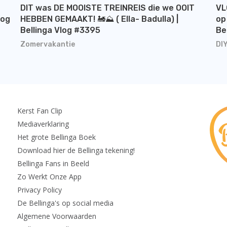
DIT was DE MOOISTE TREINREIS die we OOIT
VL
log
HEBBEN GEMAAKT! 🚂⛰️ ( Ella- Badulla) |
op
Bellinga Vlog #3395
Be
Zomervakantie
DI
Kerst Fan Clip
Mediaverklaring
Het grote Bellinga Boek
Download hier de Bellinga tekening!
Bellinga Fans in Beeld
Zo Werkt Onze App
Privacy Policy
De Bellinga's op social media
Algemene Voorwaarden