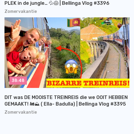
PLEK in de jungle… 💦😱 | Bellinga Vlog #3396
Zomervakantie
38:48
DIT was DE MOOISTE TREINREIS die we OOIT HEBBEN
GEMAAKT! 🚂⛰️ ( Ella- Badulla) | Bellinga Vlog #3395
Zomervakantie