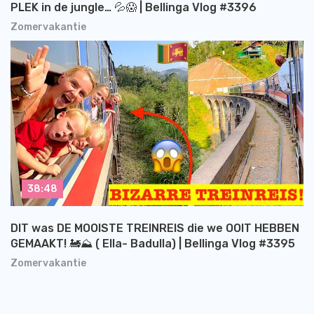
PLEK in de jungle… 💦😱 | Bellinga Vlog #3396
Zomervakantie
38:48
DIT was DE MOOISTE TREINREIS die we OOIT HEBBEN
GEMAAKT! 🚂⛰️ ( Ella- Badulla) | Bellinga Vlog #3395
Zomervakantie