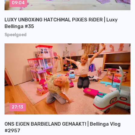
09:04
LUXY UNBOXiNG HATCHiMAL PiXiES RiDER | Luxy
Bellinga #35
Speelgoed
27:13
ONS EiGEN BARBiELAND GEMAAKT! | Bellinga Vlog
#2957