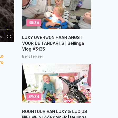
45:36
LUXY OVERWON HAAR ANGST
VOOR DE TANDARTS | Bellinga
Vlog #3133
Eerste keer
39:34
ROOMTOUR VAN LUXY & LUCiUS
NiEUWE SLAAPKAMER | Bellinga