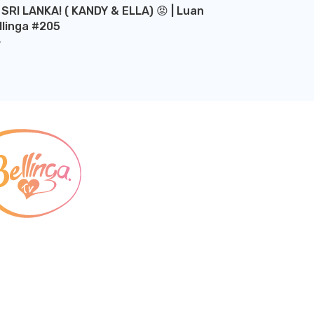
 SRI LANKA! ( KANDY & ELLA) 😡 | Luan
llinga #205
Y