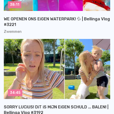
38:11
WE OPENEN ONS EiGEN WATERPARK! 💦 | Bellinga Vlog
#3221
Zwemmen
34:45
SORRY LUCiUS! DiT iS MiJN EiGEN SCHULD ... BALEN! |
Bellinga Vlog #3192