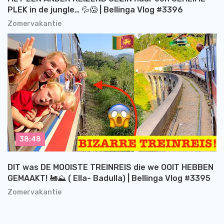
PLEK in de jungle… 💦😱 | Bellinga Vlog #3396
Zomervakantie
38:48
DIT was DE MOOISTE TREINREIS die we OOIT HEBBEN
GEMAAKT! 🚂⛰️ ( Ella- Badulla) | Bellinga Vlog #3395
Zomervakantie