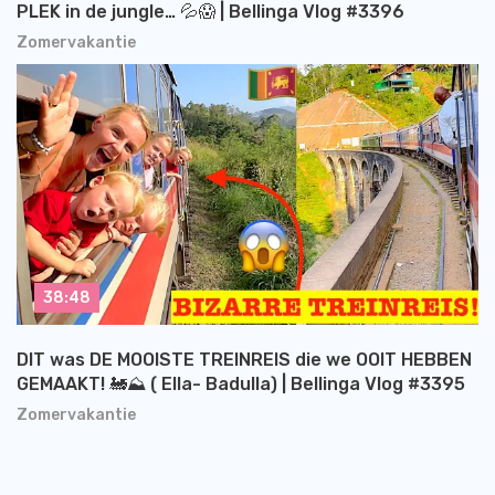
PLEK in de jungle… 💦😱 | Bellinga Vlog #3396
Zomervakantie
38:48
DIT was DE MOOISTE TREINREIS die we OOIT HEBBEN
GEMAAKT! 🚂⛰️ ( Ella- Badulla) | Bellinga Vlog #3395
Zomervakantie